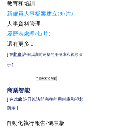
教育和培訓
新僱員人事檔案建立
(短片)
人事資料管理
履歷表
處理
(短片)
​還有更多...
在
此處
註冊以訪問完整的用例庫和視頻演
[
示
]
^ Back to top
商業智能
在
此處
註冊以訪問完整的用例庫和視頻
[
演示
]
自動化執行報告/儀表板