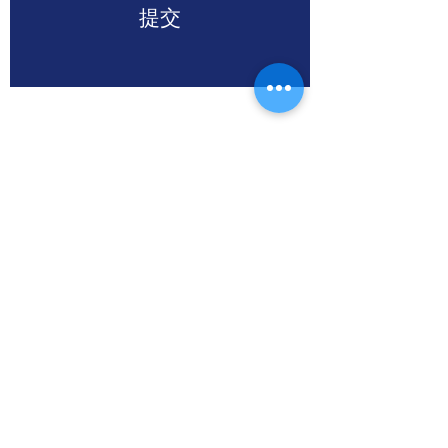
提交
Smart-Space 3C+, units 801-803,
Level 8
Core C, Cyberport 3,
100 Cyberport Road, Hong Kong
電話:
+852 3687-1934
電郵地址:
contact@RPA.HK